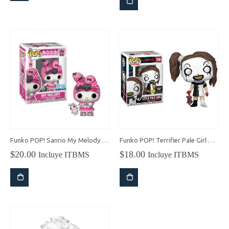
$20.00.
$17.86.
Funko POP! Sanrio My Melody 50th Aniversario
Funko POP! Terrifier Pale Girl Glow in the Dark
$
20.00
$
18.00
Incluye ITBMS
Incluye ITBMS