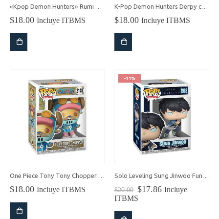
«Kpop Demon Hunters» Rumi Funko Pop!
K-Pop Demon Hunters Derpy con Sussie Funko Pop!
$
18.00
$
18.00
Incluye ITBMS
Incluye ITBMS
-11%
One Piece Tony Tony Chopper (Egghead ver.) Funko POP!
Solo Leveling Sung Jinwoo Funko Pop!
El
El
$
18.00
$
17.86
Incluye ITBMS
Incluye
$
20.00
precio
precio
ITBMS
original
actual
era:
es: