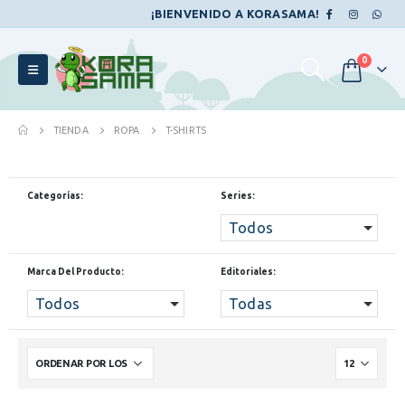
¡BIENVENIDO A KORASAMA!
0
TIENDA
ROPA
T-SHIRTS
Categorías:
Series:
Todos
Marca Del Producto:
Editoriales:
Todos
Todas