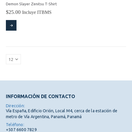
producto
producto
Demon Slayer Zenitsu T-Shirt
$
25.00
Incluye ITBMS
Este
producto
tiene
múltiples
variantes.
Las
opciones
se
pueden
elegir
en
la
página
INFORMACIÓN DE CONTACTO
de
producto
Dirección:
Vía España, Edificio Orión, Local M4, cerca de la estación de
metro de Vía Argentina, Panamá, Panamá
Teléfono:
+507 6600 7829