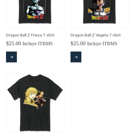
elegir
elegir
en
en
la
la
página
página
de
de
producto
producto
Dragon Ball Z Frieza T-shirt
Dragon Ball Z Vegeta T-shirt
$
25.00
$
25.00
Incluye ITBMS
Incluye ITBMS
Este
Este
producto
producto
tiene
tiene
múltiples
múltiples
variantes.
variantes.
Las
Las
opciones
opciones
se
se
pueden
pueden
elegir
elegir
en
en
la
la
página
página
de
de