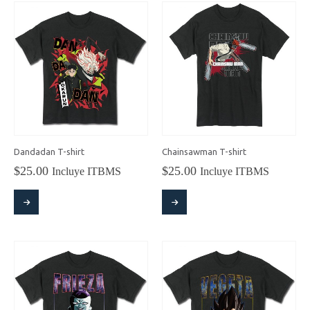
Dandadan T-shirt
Chainsawman T-shirt
$
25.00
$
25.00
Incluye ITBMS
Incluye ITBMS
Este
Este
producto
producto
tiene
tiene
múltiples
múltiples
variantes.
variantes.
Las
Las
opciones
opciones
se
se
pueden
pueden