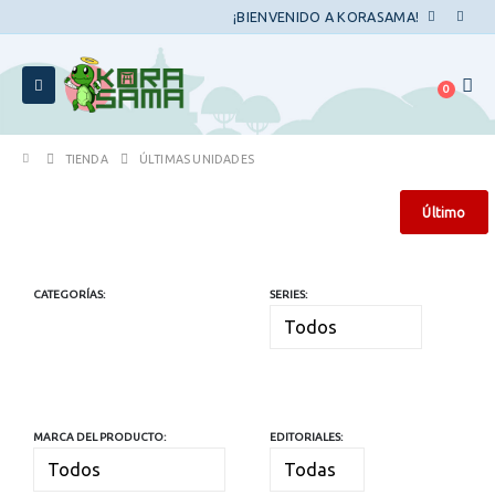
¡BIENVENIDO A KORASAMA!
0
TIENDA
ÚLTIMAS UNIDADES
Último
Último
CATEGORÍAS:
SERIES:
MARCA DEL PRODUCTO:
EDITORIALES: