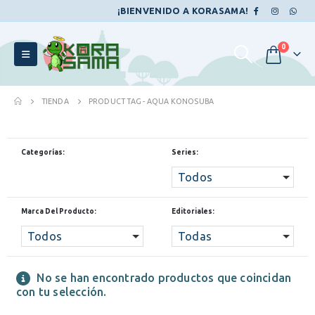
¡BIENVENIDO A KORASAMA!
0
TIENDA
PRODUCT TAG -
AQUA KONOSUBA
Categorías:
Series:
Todos
Marca Del Producto:
Editoriales:
Todos
Todas
No se han encontrado productos que coincidan
con tu selección.