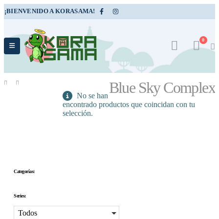
¡BIENVENIDO A KORASAMA!
0
Blue Sky Complex
TIENDA
No se han
PRODUCT
encontrado productos que coincidan con tu
TAG -
BLUE SKY COMPLEX
selección.
Categorías:
Series:
Todos