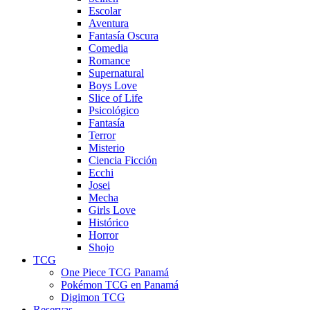
Escolar
Aventura
Fantasía Oscura
Comedia
Romance
Supernatural
Boys Love
Slice of Life
Psicológico
Fantasía
Terror
Misterio
Ciencia Ficción
Ecchi
Josei
Mecha
Girls Love
Histórico
Horror
Shojo
TCG
One Piece TCG Panamá
Pokémon TCG en Panamá
Digimon TCG
Reservas