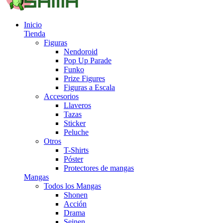
Inicio
Tienda
Figuras
Nendoroid
Pop Up Parade
Funko
Prize Figures
Figuras a Escala
Accesorios
Llaveros
Tazas
Sticker
Peluche
Otros
T-Shirts
Póster
Protectores de mangas
Mangas
Todos los Mangas
Shonen
Acción
Drama
Seinen