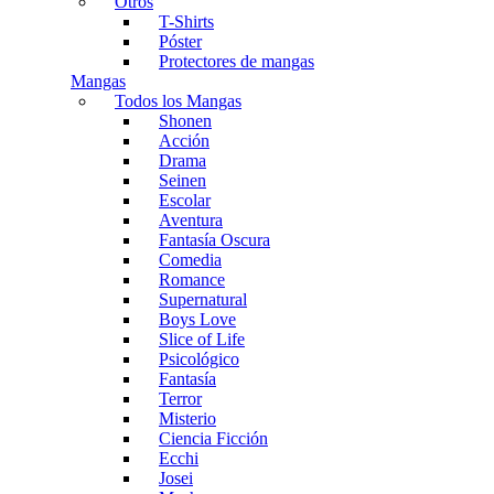
Otros
T-Shirts
Póster
Protectores de mangas
Mangas
Todos los Mangas
Shonen
Acción
Drama
Seinen
Escolar
Aventura
Fantasía Oscura
Comedia
Romance
Supernatural
Boys Love
Slice of Life
Psicológico
Fantasía
Terror
Misterio
Ciencia Ficción
Ecchi
Josei