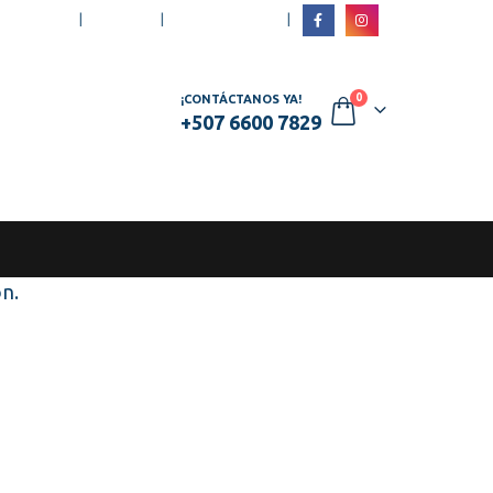
|
NTACTO
LOG IN
REGÍSTRATE
0
¡CONTÁCTANOS YA!
+507 6600 7829
ón.