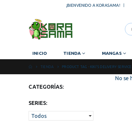
|
N
¡BIENVENIDO A KORASAMA!
INICIO
TIENDA
MANGAS
TIENDA
PRODUCT TAG -
KIKI'S DELIVERY SERVICE
No se 
CATEGORÍAS:
SERIES:
Todos