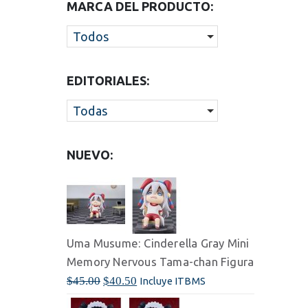
MARCA DEL PRODUCTO:
Todos
EDITORIALES:
Todas
NUEVO:
Uma Musume: Cinderella Gray Mini
Uma Musum
Memory Nervous Tama-chan Figura
Memory N
El
El
El
$
45.00
$
40.50
$
45.00
$
40
Incluye ITBMS
precio
precio
pre