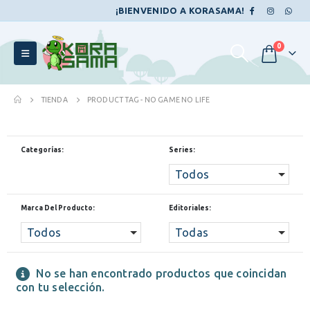
¡BIENVENIDO A KORASAMA!
0
TIENDA
PRODUCT TAG -
NO GAME NO LIFE
Categorías:
Series:
Todos
Marca Del Producto:
Editoriales:
Todos
Todas
No se han encontrado productos que coincidan
con tu selección.