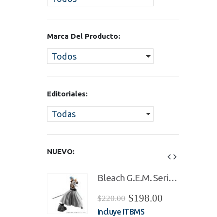
Marca Del Producto:
Todos
Editoriales:
Todas
NUEVO:
Bleach G.E.M. Series Grimmjow Jaegerjaquez
Bleach G.E.M. Series Grimmjow Jaegerjaquez
l
El
El
El
$
198.00
$
198.00
$
220.00
precio
precio
precio
precio
TBMS
Incluye ITBMS