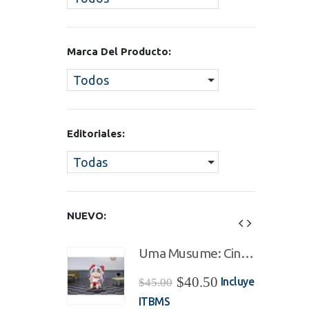
Marca Del Producto:
Todos
Editoriales:
Todas
NUEVO:
Uma Musume: Cinderella Gray Mini Memory Nervous Tama-chan Figura
Uma Musume: Cinderella Gray Mini Memory Nervous Tama-chan Figura
El
El
El
40.50
$
40.50
Incluye
Incluye
$
45.00
ecio
precio
precio
precio
ITBMS