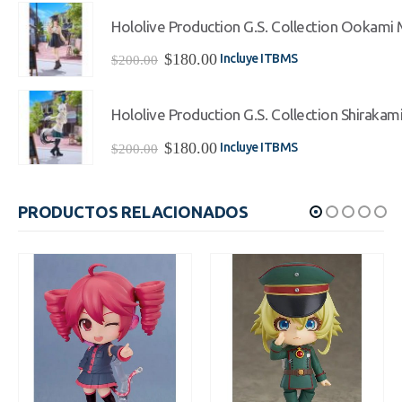
original
actual
era:
es:
Hololive Production G.S. Collection Ookami Mi
$220.00.
$198.00.
El
El
$
180.00
Incluye ITBMS
$
200.00
precio
precio
original
actual
era:
es:
Hololive Production G.S. Collection Shirakami
$200.00.
$180.00.
El
El
$
180.00
Incluye ITBMS
$
200.00
precio
precio
original
actual
era:
es:
PRODUCTOS RELACIONADOS
$200.00.
$180.00.