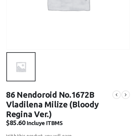
86 Nendoroid No.1672B
Vladilena Milize (Bloody
Regina Ver.)
$
85.60
Incluye ITBMS
With this product, you will earn