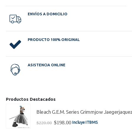
ENVÍOS A DOMICILIO
PRODUCTO 100% ORIGINAL
ASISTENCIA ONLINE
Productos Destacados
Bleach G.E.M. Series Grimmjow Jaegerjaque
El
El
$
198.00
Incluye ITBMS
$
220.00
precio
precio