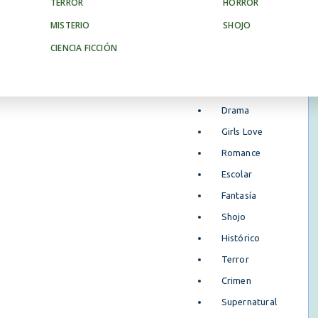
TERROR
HORROR
Boys Love
MISTERIO
SHOJO
Slice of Life
CIENCIA FICCIÓN
Aventura
Fantasía
Oscura
Drama
Girls Love
Romance
Escolar
Fantasía
Shojo
Histórico
Terror
Crimen
Supernatural