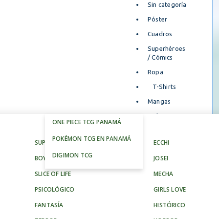
Sin categoría
Póster
Cuadros
Superhéroes
/ Cómics
Ropa
T-Shirts
Mangas
Shonen
ONE PIECE TCG PANAMÁ
MANGAS
MANGAS
Seinen
POKÉMON TCG EN PANAMÁ
SUPERNATURAL
ECCHI
Misterio
DIGIMON TCG
BOYS LOVE
JOSEI
Ciencia
Ficción
SLICE OF LIFE
MECHA
Ecchi
PSICOLÓGICO
GIRLS LOVE
Acción
FANTASÍA
HISTÓRICO
Comedia