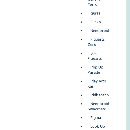
Terror
Figuras
Funko
Nendoroid
Figuarts
Zero
S.H.
Figuarts
Pop Up
Parade
Play Arts
Kai
Ichibansho
Nendoroid
Swacchao!
Figma
Look Up