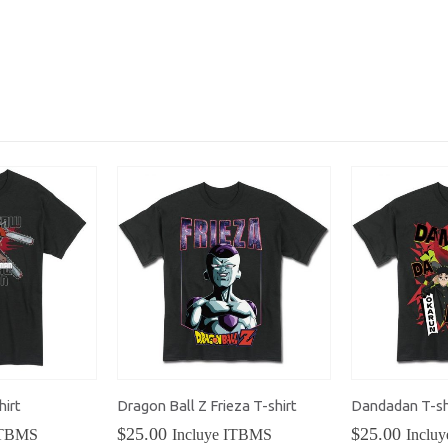
precio
precio
pre
Incluye ITBMS
Incluye ITBM
original
actual
ori
era:
es:
era
$200.00.
$180.00.
$20
irt
Dragon Ball Z Frieza T-shirt
Dandadan T-sh
$
25.00
$
25.00
ITBMS
Incluye ITBMS
Inclu