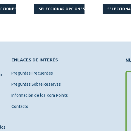
Este producto tiene múltiples variantes. Las opciones se pueden elegir en la página de producto
Este producto tiene múltiples variantes. Las opciones se pueden elegir en la página de producto
OPCIONES
SELECCIONAR OPCIONES
SELECCIONA
ENLACES DE INTERÉS
NU
Preguntas Frecuentes
ón
Preguntas Sobre Reservas
Información de los Kora Points
Contacto
dos