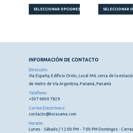
Este producto tiene múltiples variantes. Las opciones se pueden elegir en la página de producto
Este producto tiene múltiples variantes. Las opciones se pueden elegir en la página de producto
SELECCIONAR OPCIONES
SELECCIONAR 
INFORMACIÓN DE CONTACTO
Dirección:
Vía España, Edificio Orión, Local M4, cerca de la estaci
de metro de Vía Argentina, Panamá, Panamá
Teléfono:
+507 6600 7829
Correo Electrónico:
contacto@korasama.com
Horario:
Lunes - Sábado / 12:00 PM - 7:00 PM Domingos - Cerra