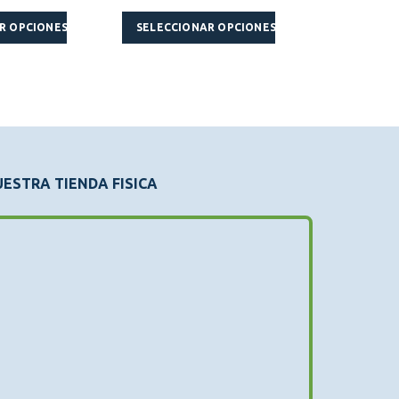
Este producto tiene múltiples variantes. Las opciones se pueden elegir en la página de producto
R OPCIONES
SELECCIONAR OPCIONES
ESTRA TIENDA FISICA