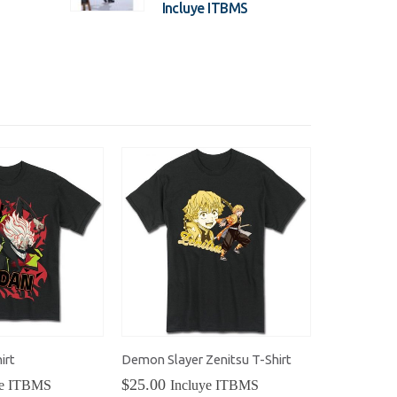
cio
precio
precio
precio
S
Incluye ITBMS
ginal
actual
original
actual
:
es:
era:
es:
0.00.
$180.00.
$200.00.
$180.00.
irt
Demon Slayer Zenitsu T-Shirt
$
25.00
ye ITBMS
Incluye ITBMS