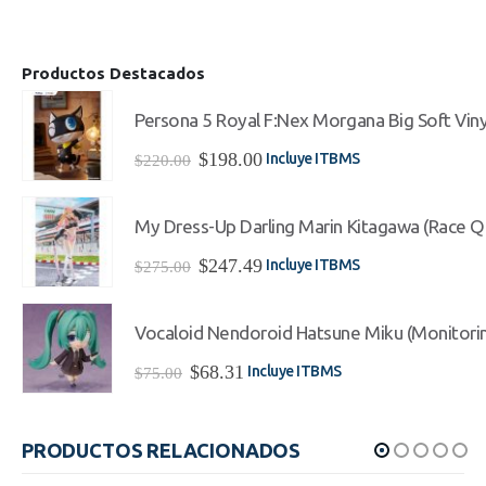
Productos Destacados
Persona 5 Royal F:Nex Morgana Big Soft Viny
El
El
$
198.00
Incluye ITBMS
$
220.00
precio
precio
original
actual
era:
es:
My Dress-Up Darling Marin Kitagawa (Race Qu
$220.00.
$198.00.
El
El
$
247.49
Incluye ITBMS
$
275.00
precio
precio
original
actual
era:
es:
Vocaloid Nendoroid Hatsune Miku (Monitorin
$275.00.
$247.49.
El
El
$
68.31
Incluye ITBMS
$
75.00
precio
precio
original
actual
era:
es:
PRODUCTOS RELACIONADOS
$75.00.
$68.31.