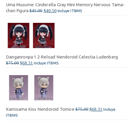
Uma Musume: Cinderella Gray Mini Memory Nervous Tama-
Um
El
El
chan Figura
ch
$
45.00
$
40.50
Incluye ITBMS
precio
precio
original
actual
era:
es:
$45.00.
$40.50.
Danganronpa 1.2 Reload Nendoroid Celestia Ludenberg
Da
El
El
$
75.00
$
68.31
$
7
Incluye ITBMS
precio
precio
original
actual
era:
es:
$75.00.
$68.31.
El
El
Kamisama Kiss Nendoroid Tomoe
Ka
$
75.00
$
68.31
Incluye
precio
precio
ITBMS
IT
original
actual
era:
es:
$75.00.
$68.31.