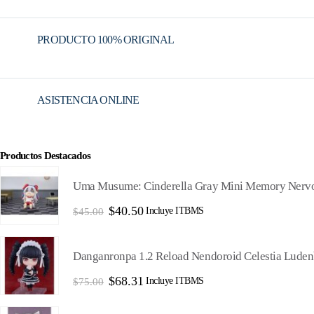
PRODUCTO 100% ORIGINAL
ASISTENCIA ONLINE
Productos Destacados
Uma Musume: Cinderella Gray Mini Memory Nervo
El
El
$
40.50
Incluye ITBMS
$
45.00
precio
precio
original
actual
era:
es:
Danganronpa 1.2 Reload Nendoroid Celestia Lude
$45.00.
$40.50.
El
El
$
68.31
Incluye ITBMS
$
75.00
precio
precio
original
actual