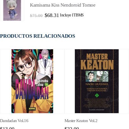
era:
es:
Kamisama Kiss Nendoroid Tomoe
$75.00.
$68.31.
El
El
$
68.31
Incluye ITBMS
$
75.00
precio
precio
original
actual
era:
es:
$75.00.
$68.31.
PRODUCTOS RELACIONADOS
Dandadan Vol.16
Master Keaton Vol.2