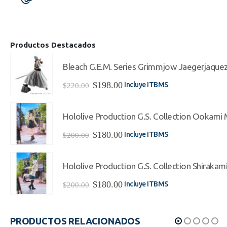
Productos Destacados
Bleach G.E.M. Series Grimmjow Jaegerjaque
El
El
$
198.00
Incluye ITBMS
$
220.00
precio
precio
original
actual
era:
es:
Hololive Production G.S. Collection Ookami Mi
$220.00.
$198.00.
El
El
$
180.00
Incluye ITBMS
$
200.00
precio
precio
original
actual
era:
es:
Hololive Production G.S. Collection Shirakami
$200.00.
$180.00.
El
El
$
180.00
Incluye ITBMS
$
200.00
precio
precio
original
actual
era:
es:
PRODUCTOS RELACIONADOS
$200.00.
$180.00.