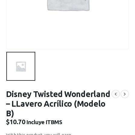
Disney Twisted Wonderland
– LLavero Acrílico (Modelo
B)
$
10.70
Incluye ITBMS
With this product, you will earn