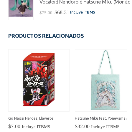
Vocaloid Nendoroid Hatsune Miku (Monitori
$275.00.
$247.49.
El
El
$
68.31
Incluye ITBMS
$
75.00
precio
precio
original
actual
era:
es:
$75.00.
$68.31.
PRODUCTOS RELACIONADOS
Go Nagai Heroes: Llaveros
Hat
$
7.00
$
32.00
Incluye ITBMS
Incluye ITBMS