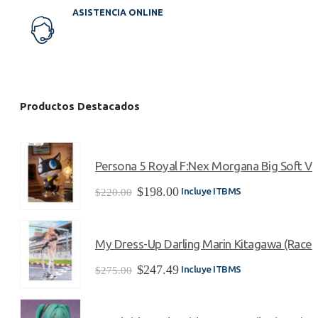
ASISTENCIA ONLINE
Productos Destacados
Persona 5 Royal F:Nex Morgana Big Soft Vin
El
El
$
198.00
Incluye ITBMS
$
220.00
precio
precio
original
actual
era:
es:
My Dress-Up Darling Marin Kitagawa (Race Q
$220.00.
$198.00.
El
El
$
247.49
Incluye ITBMS
$
275.00
precio
precio
original
actual
era:
es: