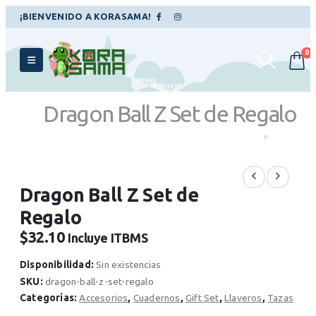
¡BIENVENIDO A KORASAMA!
0
Dragon Ball Z Set de Regalo
TIENDA
TAZAS
,
ACCESORIOS
,
LLAVEROS
,
CUADERNOS
,
GIFT SET
DRAGON BALL Z SET DE REGALO
Dragon Ball Z Set de
Regalo
$
32.10
Incluye ITBMS
Disponibilidad:
Sin existencias
SKU:
dragon-ball-z-set-regalo
Categorías:
Accesorios
,
Cuadernos
,
Gift Set
,
Llaveros
,
Tazas