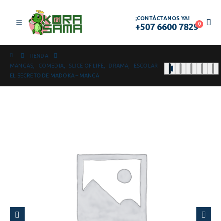
¡CONTÁCTANOS YA!
0
+507 6600 7829
TIENDA
MANGAS
,
COMEDIA
,
SLICE OF LIFE
,
DRAMA
,
ESCOLAR
EL SECRETO DE MADOKA – MANGA