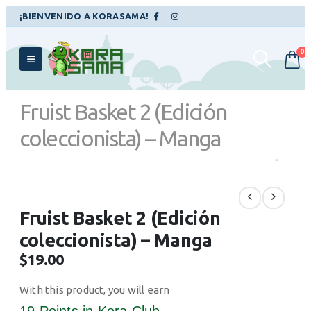
¡BIENVENIDO A KORASAMA!
0
Fruist Basket 2 (Edición
coleccionista) – Manga
TIENDA
MANGAS
,
COMEDIA
,
DRAMA
,
ROMANCE
,
ESCOLAR
,
SHOJO
FRUIST BASKET 2 (EDICIÓN COLECCIONISTA) – MANGA
Fruist Basket 2 (Edición
coleccionista) – Manga
$
19.00
With this product, you will earn