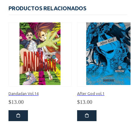
era:
es:
$75.00.
$68.31.
PRODUCTOS RELACIONADOS
Dandadan Vol.14
After God vol.1
$
13.00
$
13.00