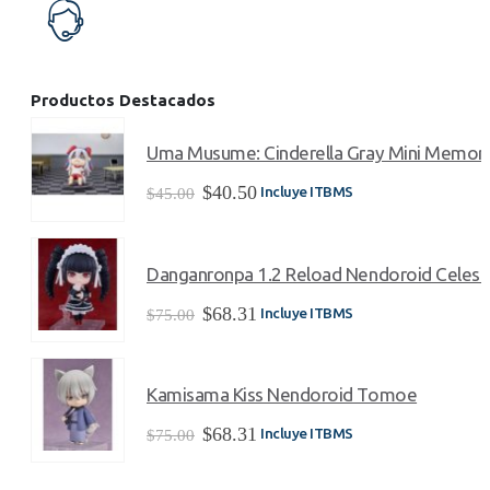
Productos Destacados
Uma Musume: Cinderella Gray Mini Memory
El
El
$
40.50
Incluye ITBMS
$
45.00
precio
precio
original
actual
era:
es:
Danganronpa 1.2 Reload Nendoroid Celest
$45.00.
$40.50.
El
El
$
68.31
Incluye ITBMS
$
75.00
precio
precio
original
actual
era:
es:
Kamisama Kiss Nendoroid Tomoe
$75.00.
$68.31.
El
El
$
68.31
Incluye ITBMS
$
75.00
precio
precio
original
actual