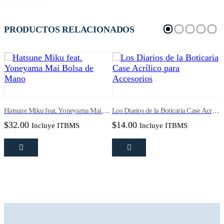
original
actual
era:
es:
$75.00.
$68.31.
PRODUCTOS RELACIONADOS
Hatsune Miku feat. Yoneyama Mai Bolsa de Mano
Los Diarios de la Boticaria Case Acrílico para Accesorios
$
32.00
$
14.00
Incluye ITBMS
Incluye ITBMS
B