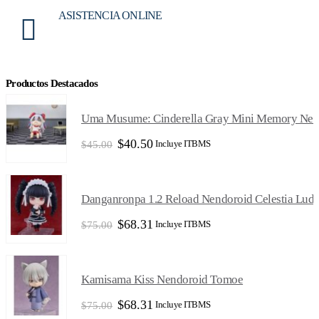
ASISTENCIA ONLINE
Productos Destacados
Uma Musume: Cinderella Gray Mini Memory Ner
El
El
$
40.50
Incluye ITBMS
$
45.00
precio
precio
original
actual
era:
es:
$45.00.
$40.50.
Danganronpa 1.2 Reload Nendoroid Celestia Lud
El
El
$
68.31
Incluye ITBMS
$
75.00
precio
precio
original
actual
era:
es:
$75.00.
$68.31.
Kamisama Kiss Nendoroid Tomoe
El
El
$
68.31
Incluye ITBMS
$
75.00
precio
precio