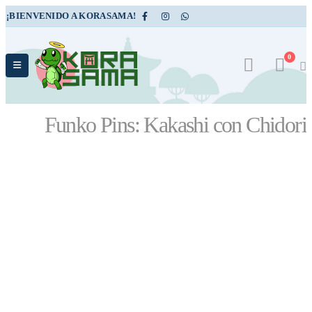
¡BIENVENIDO A KORASAMA!
0
Funko Pins: Kakashi con Chidori
TIENDA
ACCESORIOS
,
PINES
FUNKO PINS: KAKASHI
CON CHIDORI