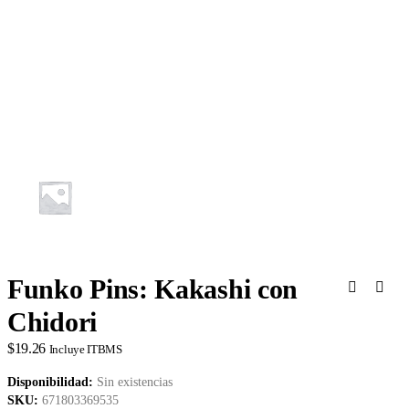
Funko Pins: Kakashi con
Chidori
$
19.26
Incluye ITBMS
Disponibilidad:
Sin existencias
SKU:
671803369535