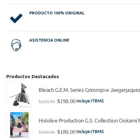
PRODUCTO 100% ORIGINAL
ASISTENCIA ONLINE
Productos Destacados
Bleach G.E.M. Series Grimmjow Jaegerjaque
El
El
$
198.00
Incluye ITBMS
$
220.00
precio
precio
original
actual
era:
es:
Hololive Production G.S. Collection Ookami Mi
$220.00.
$198.00.
El
El
$
180.00
Incluye ITBMS
$
200.00
precio
precio