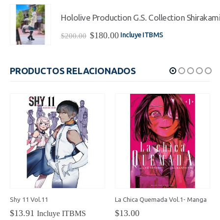
original
actual
era:
es:
Hololive Production G.S. Collection Shirakami
$200.00.
$180.00.
El
El
$
180.00
Incluye ITBMS
$
200.00
precio
precio
original
actual
era:
es:
PRODUCTOS RELACIONADOS
$200.00.
$180.00.
Shy 11 Vol.11
La Chica Quemada Vol.1- Manga
$
13.91
$
13.00
Incluye ITBMS