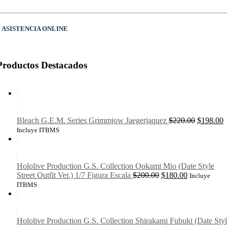
ASISTENCIA ONLINE
Productos Destacados
El
E
Bleach G.E.M. Series Grimmjow Jaegerjaquez
$
220.00
$
198.00
precio
p
Incluye ITBMS
original
a
era:
e
$220.00.
$
Hololive Production G.S. Collection Ookami Mio (Date Style
El
El
Street Outfit Ver.) 1/7 Figura Escala
$
200.00
$
180.00
Incluye
precio
precio
ITBMS
original
actual
era:
es:
$200.00.
$180.00.
Hololive Production G.S. Collection Shirakami Fubuki (Date Sty