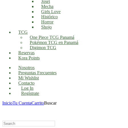
Josei
Mecha
Girls Love
Histórico
Horror
Shojo
TCG
One Piece TCG Panamá
Pokémon TCG en Panamá
Digimon TCG
Reservas
Kora Points
Nosotros
Preguntas Frecuentes
Mi Wishlist
Contacto
Log In
Regístrate
Inicio
Tu Cuenta
Carrito
Buscar