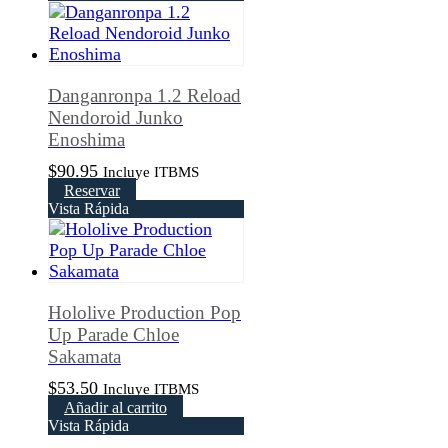
Danganronpa 1.2 Reload
Nendoroid Junko
Enoshima
$
90.95
Incluye ITBMS
Reservar
Vista Rápida
Hololive Production Pop
Up Parade Chloe
Sakamata
$
53.50
Incluye ITBMS
Añadir al carrito
Vista Rápida