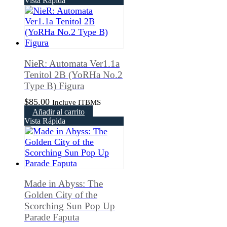
Vista Rápida
NieR: Automata Ver1.1a
Tenitol 2B (YoRHa No.2
Type B) Figura
$
85.00
Incluye ITBMS
Añadir al carrito
Vista Rápida
Made in Abyss: The
Golden City of the
Scorching Sun Pop Up
Parade Faputa