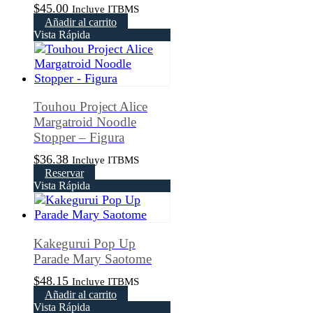
$
45.00
Incluye ITBMS
Añadir al carrito
Vista Rápida
Touhou Project Alice
Margatroid Noodle
Stopper – Figura
$
36.38
Incluye ITBMS
Reservar
Vista Rápida
Kakegurui Pop Up
Parade Mary Saotome
$
48.15
Incluye ITBMS
Añadir al carrito
Vista Rápida