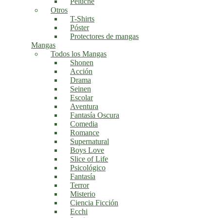
Peluche
Otros
T-Shirts
Póster
Protectores de mangas
Mangas
Todos los Mangas
Shonen
Acción
Drama
Seinen
Escolar
Aventura
Fantasía Oscura
Comedia
Romance
Supernatural
Boys Love
Slice of Life
Psicológico
Fantasía
Terror
Misterio
Ciencia Ficción
Ecchi