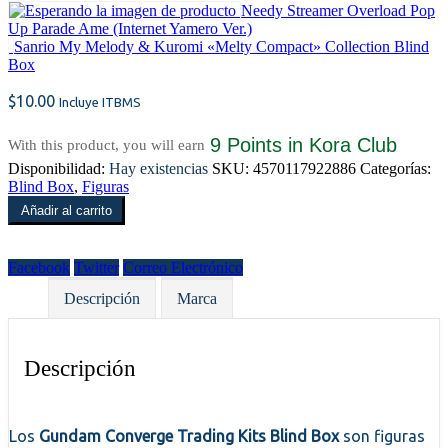
Needy Streamer Overload Pop
Up Parade Ame (Internet Yamero Ver.)
Sanrio My Melody & Kuromi «Melty Compact» Collection Blind
Box
$
10.00
Incluye ITBMS
9 Points
in Kora Club
With this product, you will earn
Disponibilidad:
Hay existencias
SKU:
4570117922886
Categorías:
Blind Box
,
Figuras
Añadir al carrito
Facebook
Twitter
Correo Electrónico
Descripción
Marca
Descripción
Los
Gundam Converge Trading Kits Blind Box
son figuras