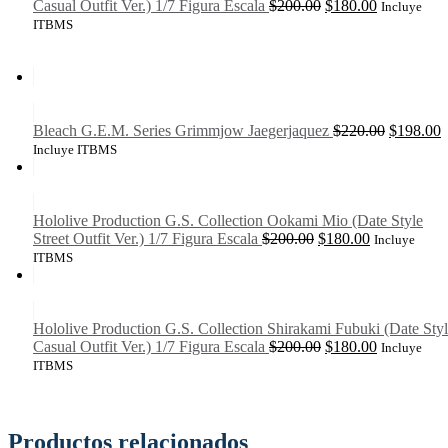
El
El
Casual Outfit Ver.) 1/7 Figura Escala
$
200.00
$
180.00
Incluye
precio
precio
ITBMS
original
actual
era:
es:
$200.00.
$180.00.
El
E
Bleach G.E.M. Series Grimmjow Jaegerjaquez
$
220.00
$
198.00
precio
p
Incluye ITBMS
original
a
era:
e
$220.00.
$
Hololive Production G.S. Collection Ookami Mio (Date Style
El
El
Street Outfit Ver.) 1/7 Figura Escala
$
200.00
$
180.00
Incluye
precio
precio
ITBMS
original
actual
era:
es:
$200.00.
$180.00.
Hololive Production G.S. Collection Shirakami Fubuki (Date Sty
El
El
Casual Outfit Ver.) 1/7 Figura Escala
$
200.00
$
180.00
Incluye
precio
precio
ITBMS
original
actual
era:
es:
$200.00.
$180.00.
Productos relacionados