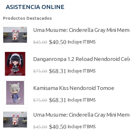
ASISTENCIA ONLINE
Productos Destacados
Uma Musume: Cinderella Gray Mini Mem
El
El
$
40.50
Incluye ITBMS
$
45.00
precio
precio
original
actual
Danganronpa 1.2 Reload Nendoroid Cel
era:
es:
El
El
$
68.31
Incluye ITBMS
$
75.00
$45.00.
$40.50.
precio
precio
original
actual
Kamisama Kiss Nendoroid Tomoe
era:
es:
El
El
$
68.31
Incluye ITBMS
$
75.00
$75.00.
$68.31.
precio
precio
Uma Musume: Cinderella Gray Mini Mem
original
actual
era:
es:
El
El
$
40.50
Incluye ITBMS
$
45.00