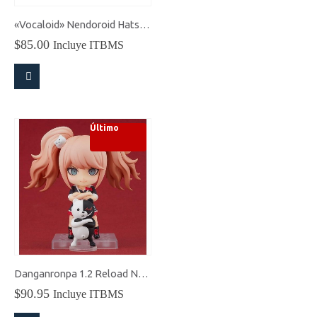
«Vocaloid» Nendoroid Hatsune Miku (2025 Sapporo Concert Ver.)
$
85.00
Incluye ITBMS
Último
Danganronpa 1.2 Reload Nendoroid Junko Enoshima
$
90.95
Incluye ITBMS