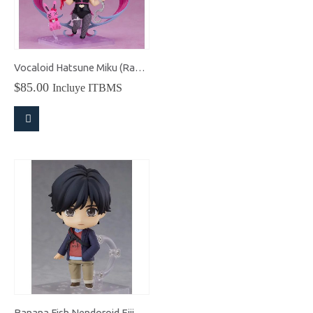
Vocaloid Hatsune Miku (Rabbit Hole Ver.) Nendoroid
$
85.00
Incluye ITBMS
Banana Fish Nendoroid Eiji Okumura