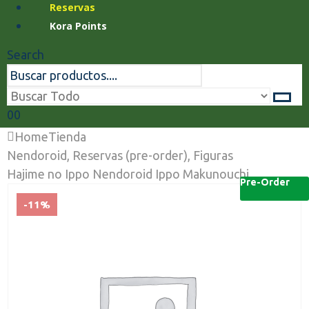
Reservas
Kora Points
Search
0
0
Home
Tienda
Nendoroid
,
Reservas (pre-order)
,
Figuras
Hajime no Ippo Nendoroid Ippo Makunouchi
Pre-Order
-11%