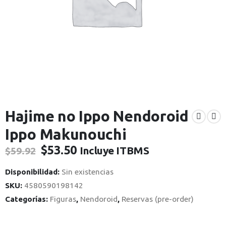
Hajime no Ippo Nendoroid
Ippo Makunouchi
El
El
$
53.50
Incluye ITBMS
$
59.92
precio
precio
original
actual
Disponibilidad:
Sin existencias
era:
es:
SKU:
4580590198142
$59.92.
$53.50.
Categorías:
Figuras
,
Nendoroid
,
Reservas (pre-order)