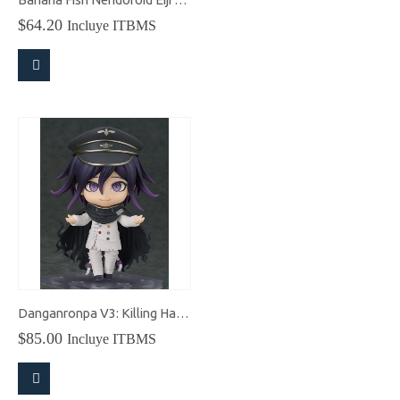
$
64.20
Incluye ITBMS
Danganronpa V3: Killing Harmony Kokichi Oma Nendoroid
$
85.00
Incluye ITBMS