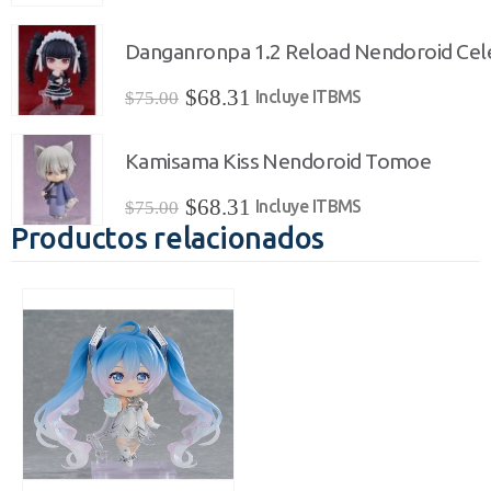
$75.00.
$68.31.
precio
precio
original
actual
Danganronpa 1.2 Reload Nendoroid Cel
era:
es:
El
El
$
68.31
Incluye ITBMS
$
75.00
$45.00.
$40.50.
precio
precio
original
actual
Kamisama Kiss Nendoroid Tomoe
era:
es:
El
El
$
68.31
Incluye ITBMS
$
75.00
$75.00.
$68.31.
Productos relacionados
precio
precio
original
actual
era:
es:
$75.00.
$68.31.