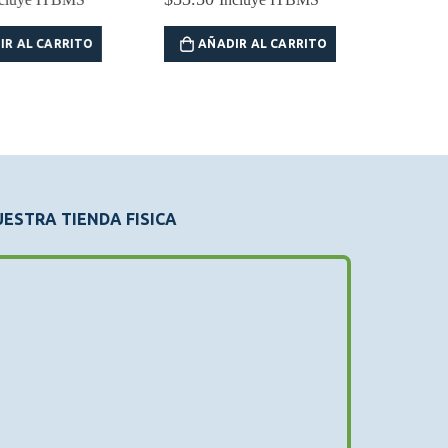
pre
ITBMS
ori
L CARRITO
AÑADIR AL CARRITO
era
AÑADI
$2
ESTRA TIENDA FISICA