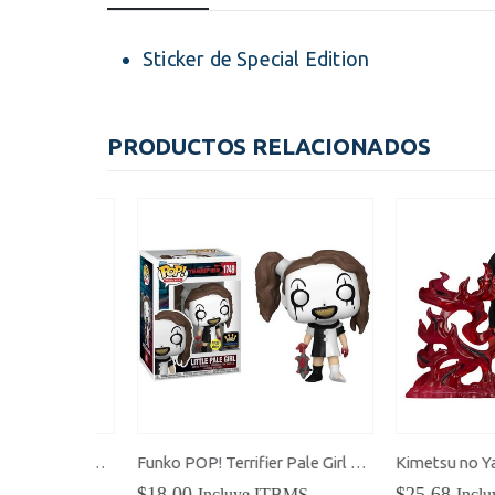
Sticker de Special Edition
PRODUCTOS RELACIONADOS
JoJo’s Bizarre Adventure: Diamond is Unbreakable Pop Up Parade Rohan Kishibe
Funko POP! Terrifier Pale Girl Glow in the Dark
$
18.00
$
25.68
BMS
Incluye ITBMS
Incluye 