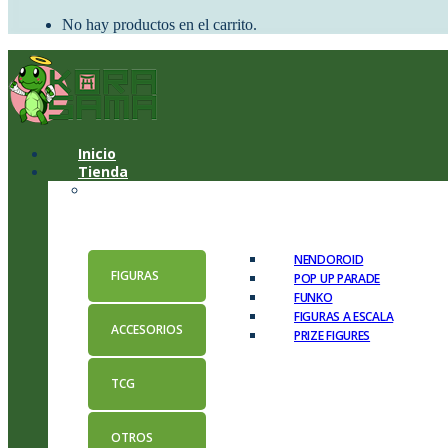
No hay productos en el carrito.
Inicio
Tienda
NENDOROID
FIGURAS
POP UP PARADE
FUNKO
FIGURAS A ESCALA
ACCESORIOS
PRIZE FIGURES
TCG
OTROS