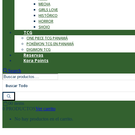
MECHA
GIRLS LOVE
HISTÓRICO
HORROR
SHOJO
TCG
ONE PIECE TCG PANAMÁ
POKÉMON TCG EN PANAMÁ
DIGIMON TCG
Reservas
Kora Points
Search
Buscar Todo
0
0 items
0 PRODUCTOS
Ver carrito
No hay productos en el carrito.