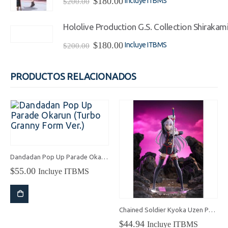
$
180.00
Incluye ITBMS
$
200.00
precio
precio
original
actual
Hololive Production G.S. Collection Shirakami
era:
es:
$200.00.
$180.00.
El
El
$
180.00
Incluye ITBMS
$
200.00
precio
precio
original
actual
era:
es:
PRODUCTOS RELACIONADOS
$200.00.
$180.00.
Dandadan Pop Up Parade Okarun (Turbo Granny Form Ver.)
$
55.00
Incluye ITBMS
Chained Soldier Kyoka Uzen Pop Up Parade
$
44.94
Incluye ITBMS