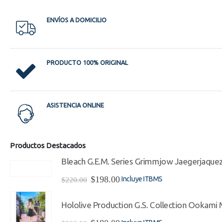
ENVÍOS A DOMICILIO
PRODUCTO 100% ORIGINAL
ASISTENCIA ONLINE
Productos Destacados
Bleach G.E.M. Series Grimmjow Jaegerjaque
El
El
$
198.00
Incluye ITBMS
$
220.00
precio
precio
original
actual
Hololive Production G.S. Collection Ookami Mi
era:
es:
$220.00.
$198.00.
El
El