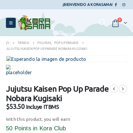
¡BIENVENIDO A KORASAMA!
0
TIENDA
FIGURAS
,
POP UP PARADE
JUJUTSU KAISEN POP UP PARADE NOBARA KUGISAKI
Jujutsu Kaisen Pop Up Parade
Nobara Kugisaki
$
53.50
Incluye ITBMS
With this product, you will earn
50 Points
in Kora Club