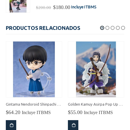
$200.00.
$180.00.
El
El
$
180.00
Incluye ITBMS
$
200.00
precio
precio
original
actual
era:
es:
PRODUCTOS RELACIONADOS
$200.00.
$180.00.
Gintama Nendoroid Shinpachi Shimura
Golden Kamuy Asirpa Pop Up Parade
$
64.20
$
55.00
Incluye ITBMS
Incluye ITBMS