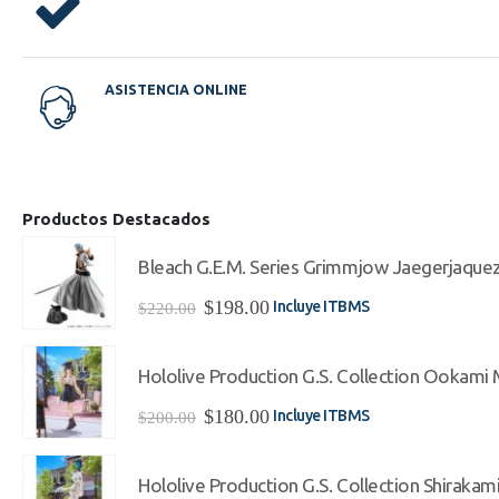
ASISTENCIA ONLINE
Productos Destacados
Bleach G.E.M. Series Grimmjow Jaegerjaque
El
El
$
198.00
Incluye ITBMS
$
220.00
precio
precio
original
actual
era:
es:
Hololive Production G.S. Collection Ookami Mi
$220.00.
$198.00.
El
El
$
180.00
Incluye ITBMS
$
200.00
precio
precio
original
actual
era:
es:
Hololive Production G.S. Collection Shirakami