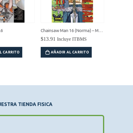
.6
Chainsaw Man 16 (Norma) – Manga
Evangelion 
$
13.91
$
28.00
Incluye ITBMS
L CARRITO
AÑADIR AL CARRITO
AÑADI
ESTRA TIENDA FISICA