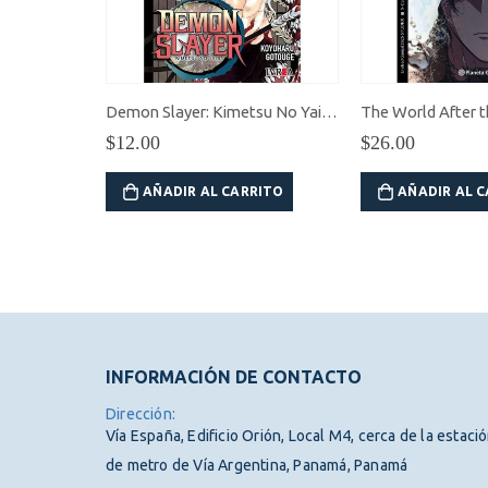
l.21
Demon Slayer: Kimetsu No Yaiba vol.22
$
12.00
$
26.00
RITO
AÑADIR AL CARRITO
AÑADIR AL 
INFORMACIÓN DE CONTACTO
Dirección:
Vía España, Edificio Orión, Local M4, cerca de la estaci
de metro de Vía Argentina, Panamá, Panamá