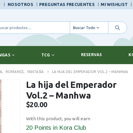
|
!
NOSOTROS
PREGUNTAS FRECUENTES
MI WISHLIST
Buscar Todo
RESERVAS
K
NGAS
TCG
A
,
ROMANCE
,
FANTASÍA
LA HIJA DEL EMPERADOR VOL.2 – MANHWA
La hija del Emperador
Vol.2 – Manhwa
$
20.00
With this product, you will earn
20 Points
in Kora Club