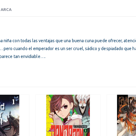
precio
precio
pre
Incluye ITBMS
Incluye ITBM
original
actual
ori
ARCA
era:
es:
era
$200.00.
$180.00.
$20
na niña con todas las ventajas que una buena cuna puede ofrecer, atenc
… pero cuando el emperador es un ser cruel, sádico y despiadado que 
o parece tan envidiable….