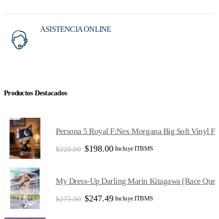
ASISTENCIA ONLINE
Productos Destacados
Persona 5 Royal F:Nex Morgana Big Soft Vinyl Fi
El
El
$
198.00
Incluye ITBMS
$
220.00
precio
precio
original
actual
era:
es:
My Dress-Up Darling Marin Kitagawa (Race Queen 
$220.00.
$198.00.
El
El
$
247.49
Incluye ITBMS
$
275.00
precio
precio
original
actual