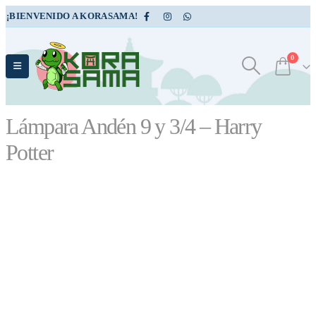
¡BIENVENIDO A KORASAMA!
0
Lámpara Andén 9 y 3/4 – Harry
Potter
TIENDA
ACCESORIOS
,
LÁMPARA
LÁMPARA ANDÉN 9 Y 3/4 – HARRY POTTER