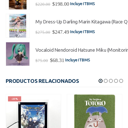
El
El
$
198.00
Incluye ITBMS
$
220.00
precio
precio
original
actual
era:
es:
My Dress-Up Darling Marin Kitagawa (Race Qu
$220.00.
$198.00.
El
El
$
247.49
Incluye ITBMS
$
275.00
precio
precio
original
actual
era:
es:
Vocaloid Nendoroid Hatsune Miku (Monitorin
$275.00.
$247.49.
El
El
$
68.31
Incluye ITBMS
$
75.00
precio
precio
original
actual
era:
es:
PRODUCTOS RELACIONADOS
$75.00.
$68.31.
-25%