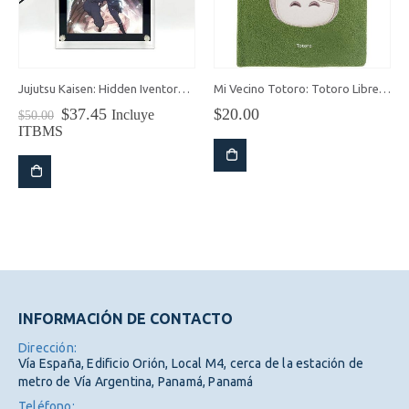
Jujutsu Kaisen: Hidden Iventory Póster LED
Mi Vecino Totoro: Totoro Libreta Afelpada
El
El
$
37.45
$
20.00
Incluye
$
50.00
precio
precio
ITBMS
original
actual
era:
es:
$50.00.
$37.45.
INFORMACIÓN DE CONTACTO
Dirección:
Vía España, Edificio Orión, Local M4, cerca de la estación de
metro de Vía Argentina, Panamá, Panamá
Teléfono: