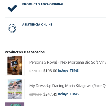
PRODUCTO 100% ORIGINAL
ASISTENCIA ONLINE
Productos Destacados
Persona 5 Royal F:Nex Morgana Big Soft Viny
El
El
$
198.00
Incluye ITBMS
$
220.00
precio
precio
original
actual
era:
es:
My Dress-Up Darling Marin Kitagawa (Race Qu
$220.00.
$198.00.
El
El
$
247.49
Incluye ITBMS
$
275.00
precio
precio
original
actual