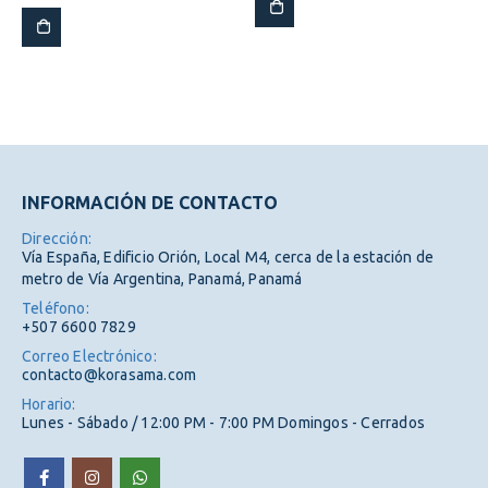
era:
es:
$78.00.
$70.20.
INFORMACIÓN DE CONTACTO
Dirección:
Vía España, Edificio Orión, Local M4, cerca de la estación de
metro de Vía Argentina, Panamá, Panamá
Teléfono:
+507 6600 7829
Correo Electrónico:
contacto@korasama.com
Horario:
Lunes - Sábado / 12:00 PM - 7:00 PM Domingos - Cerrados