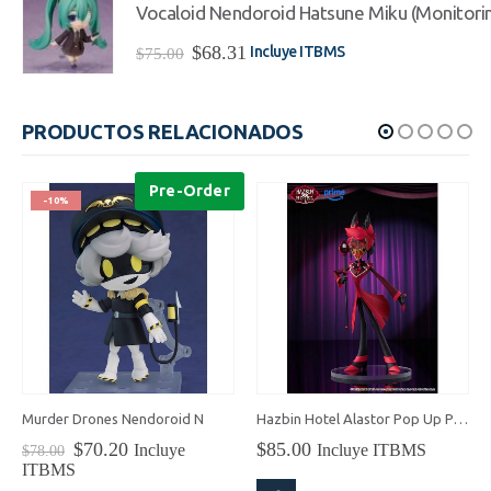
era:
es:
Vocaloid Nendoroid Hatsune Miku (Monitorin
$275.00.
$247.49.
El
El
$
68.31
Incluye ITBMS
$
75.00
precio
precio
original
actual
era:
es:
PRODUCTOS RELACIONADOS
$75.00.
$68.31.
Pre-Order
-10%
Murder Drones Nendoroid N
Hazbin Hotel Alastor Pop Up Parade
El
El
$
70.20
$
85.00
Incluye
Incluye ITBMS
$
78.00
precio
precio
ITBMS
original
actual