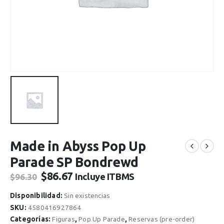
Made in Abyss Pop Up
Parade SP Bondrewd
El
El
$
86.67
Incluye ITBMS
$
96.30
precio
precio
original
actual
Disponibilidad:
Sin existencias
era:
es:
SKU:
4580416927864
$96.30.
$86.67.
Categorías:
Figuras
,
Pop Up Parade
,
Reservas (pre-order)