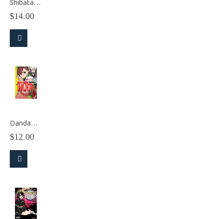
Shibatarian Vol.1
$
14.00
Dandadan vol.1 (Español)
$
12.00