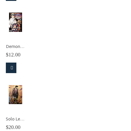
Demon Slayer: Kimetsu No Yaiba vol.21
$
12.00
Solo Leveling 4 – Manhwa
$
20.00