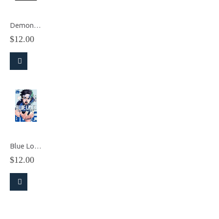
Demon Slayer: Kimetsu No Yaiba vol.18
$
12.00
Blue Lock Vol.29- Manga
$
12.00