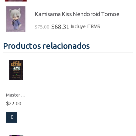
precio
precio
original
actual
Kamisama Kiss Nendoroid Tomoe
era:
es:
El
El
$
68.31
Incluye ITBMS
$
75.00
$75.00.
$68.31.
precio
precio
original
actual
Productos relacionados
era:
es:
$75.00.
$68.31.
Master Keaton Vol.2
$
22.00