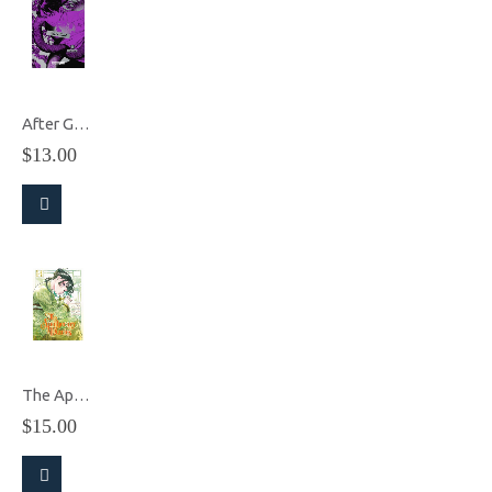
After God vol.3
$
13.00
The Apothecary Diaries 14 (Inglés)
$
15.00