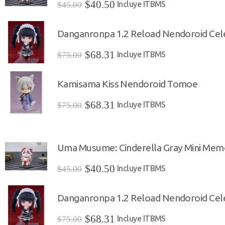
El
El
$
40.50
Incluye ITBMS
$
45.00
precio
precio
original
actual
Danganronpa 1.2 Reload Nendoroid Cel
era:
es:
El
El
$
68.31
Incluye ITBMS
$
75.00
$45.00.
$40.50.
precio
precio
original
actual
Kamisama Kiss Nendoroid Tomoe
era:
es:
El
El
$
68.31
Incluye ITBMS
$
75.00
$75.00.
$68.31.
precio
precio
original
actual
era:
es:
Uma Musume: Cinderella Gray Mini Mem
$75.00.
$68.31.
El
El
$
40.50
Incluye ITBMS
$
45.00
precio
precio
original
actual
Danganronpa 1.2 Reload Nendoroid Cel
era:
es:
El
El
$
68.31
Incluye ITBMS
$
75.00
$45.00.
$40.50.