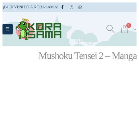
¡BIENVENIDO A KORASAMA!
0
Mushoku Tensei 2 – Manga
TIENDA
MANGAS
,
SEINEN
,
ACCIÓN
,
FANTASÍA
MUSHOKU TENSEI 2 – MANGA