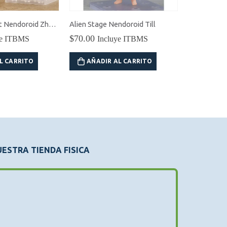
Genshin Impact Nendoroid Zhongli
Alien Stage Nendoroid Till
$
70.00
$
68.00
ye ITBMS
Incluye ITBMS
In
L CARRITO
AÑADIR AL CARRITO
AÑADI
ESTRA TIENDA FISICA