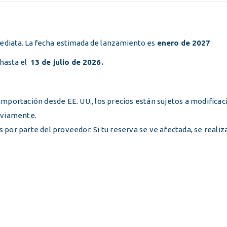
precio
precio
prec
ITBMS
ITBMS
original
actual
orig
era:
es:
era:
$75.00.
$68.31.
$75.
mediata. La fecha estimada de lanzamiento es
enero de 2027
 hasta el
13 de julio de 2026.
importación desde EE. UU., los precios están sujetos a modificac
reviamente.
por parte del proveedor. Si tu reserva se ve afectada, se realiza