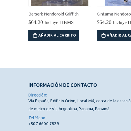
«UTAU» Nendoroid Kasane Teto (Ver. 2.0)
Berserk Nendoroid Griffith
$
64.20
$
64.20
BMS
Incluye ITBMS
Incluye 
RITO
AÑADIR AL CARRITO
AÑADIR AL 
INFORMACIÓN DE CONTACTO
Dirección:
Vía España, Edificio Orión, Local M4, cerca de la estaci
de metro de Vía Argentina, Panamá, Panamá
Teléfono:
+507 6600 7829