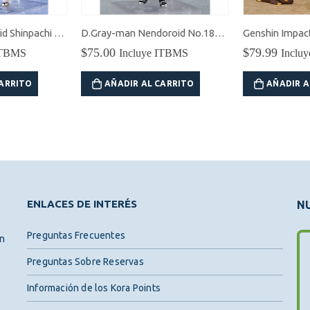
Gintama Nendoroid Shinpachi Shimura
D.Gray-man Nendoroid No.1809 Yu Kanda
$
75.00
$
79.99
ITBMS
Incluye ITBMS
Inclu
CARRITO
AÑADIR AL CARRITO
AÑADIR A
ENLACES DE INTERÉS
NU
Preguntas Frecuentes
ón
Preguntas Sobre Reservas
Información de los Kora Points