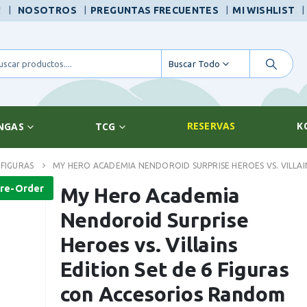
|
!
NOSOTROS
PREGUNTAS FRECUENTES
MI WISHLIST
Buscar Todo
RESERVAS
K
NGAS
TCG
FIGURAS
MY HERO ACADEMIA NENDOROID SURPRISE HEROES VS. VILLAI
re-Order
My Hero Academia
Nendoroid Surprise
Heroes vs. Villains
Edition Set de 6 Figuras
con Accesorios Random