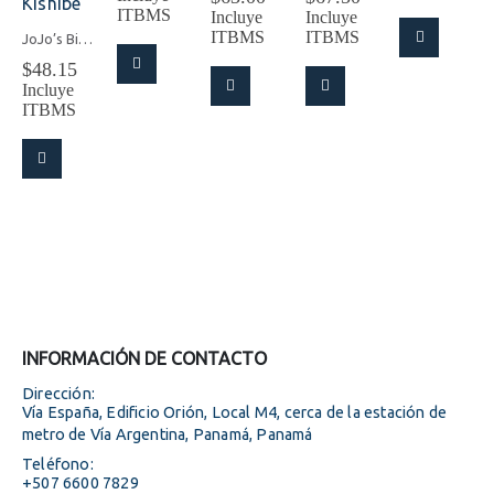
era:
actual
original
precio
original
precio
ITBMS
Incluye
Incluye
$78.00.
es:
era:
actual
era:
actual
ITBMS
ITBMS
JoJo’s Bizarre Adventure: Diamond is Unbreakable Pop Up Parade Rohan Kishibe
$70.20.
$70.00.
es:
$75.00.
es:
$
48.15
$63.00.
$67.50.
Incluye
ITBMS
INFORMACIÓN DE CONTACTO
Dirección:
Vía España, Edificio Orión, Local M4, cerca de la estación de
metro de Vía Argentina, Panamá, Panamá
Teléfono:
+507 6600 7829