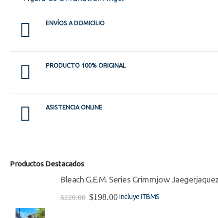
ENVÍOS A DOMICILIO
PRODUCTO 100% ORIGINAL
ASISTENCIA ONLINE
Productos Destacados
Bleach G.E.M. Series Grimmjow Jaegerjaque
El
El
$
198.00
Incluye ITBMS
$
220.00
precio
precio
original
actual