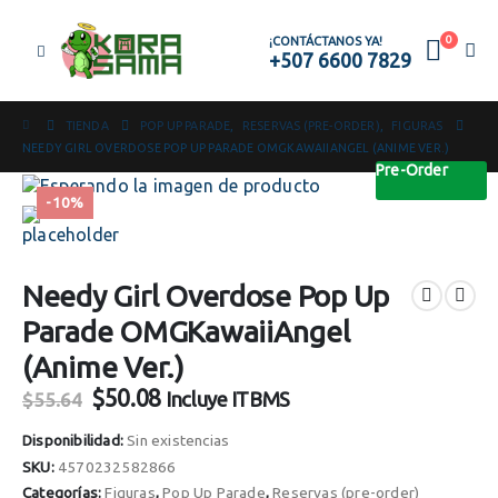
0
¡CONTÁCTANOS YA!
+507 6600 7829
TIENDA
POP UP PARADE
,
RESERVAS (PRE-ORDER)
,
FIGURAS
NEEDY GIRL OVERDOSE POP UP PARADE OMGKAWAIIANGEL (ANIME VER.)
Pre-Order
-10%
Needy Girl Overdose Pop Up
Parade OMGKawaiiAngel
(Anime Ver.)
El
El
$
50.08
Incluye ITBMS
$
55.64
precio
precio
original
actual
Disponibilidad:
Sin existencias
era:
es:
SKU:
4570232582866
$55.64.
$50.08.
Categorías:
Figuras
,
Pop Up Parade
,
Reservas (pre-order)