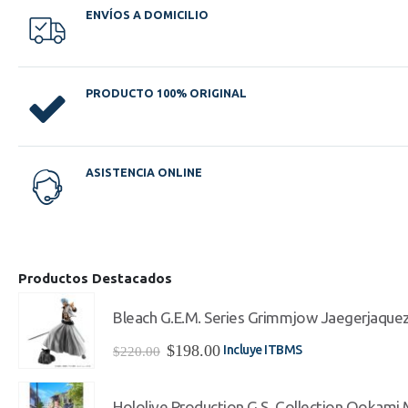
ENVÍOS A DOMICILIO
PRODUCTO 100% ORIGINAL
ASISTENCIA ONLINE
Productos Destacados
Bleach G.E.M. Series Grimmjow Jaegerjaque
El
El
$
198.00
Incluye ITBMS
$
220.00
precio
precio
original
actual
era:
es:
Hololive Production G.S. Collection Ookami Mi