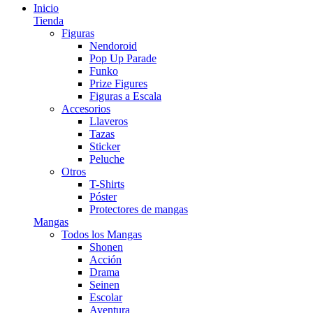
Inicio
Tienda
Figuras
Nendoroid
Pop Up Parade
Funko
Prize Figures
Figuras a Escala
Accesorios
Llaveros
Tazas
Sticker
Peluche
Otros
T-Shirts
Póster
Protectores de mangas
Mangas
Todos los Mangas
Shonen
Acción
Drama
Seinen
Escolar
Aventura