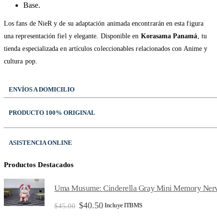
Base.
Los fans de NieR y de su adaptación animada encontrarán en esta figura
una representación fiel y elegante. Disponible en
Korasama Panamá
, tu
tienda especializada en artículos coleccionables relacionados con Anime y
cultura pop.
ENVÍOS A DOMICILIO
PRODUCTO 100% ORIGINAL
ASISTENCIA ONLINE
Productos Destacados
Uma Musume: Cinderella Gray Mini Memory Nerv
El
El
$
40.50
Incluye ITBMS
$
45.00
precio
precio