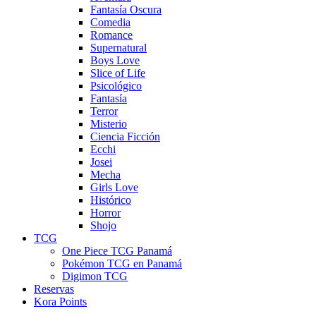
Fantasía Oscura
Comedia
Romance
Supernatural
Boys Love
Slice of Life
Psicológico
Fantasía
Terror
Misterio
Ciencia Ficción
Ecchi
Josei
Mecha
Girls Love
Histórico
Horror
Shojo
TCG
One Piece TCG Panamá
Pokémon TCG en Panamá
Digimon TCG
Reservas
Kora Points