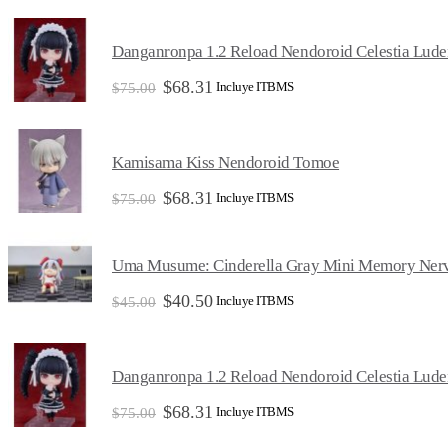
original
actual
era:
es:
$45.00.
$40.50.
Danganronpa 1.2 Reload Nendoroid Celestia Lud
El
El
$
68.31
Incluye ITBMS
$
75.00
precio
precio
original
actual
era:
es:
$75.00.
$68.31.
Kamisama Kiss Nendoroid Tomoe
El
El
$
68.31
Incluye ITBMS
$
75.00
precio
precio
original
actual
era:
es:
Uma Musume: Cinderella Gray Mini Memory Nerv
$75.00.
$68.31.
El
El
$
40.50
Incluye ITBMS
$
45.00
precio
precio
original
actual
era:
es:
$45.00.
$40.50.
Danganronpa 1.2 Reload Nendoroid Celestia Lud
El
El
$
68.31
Incluye ITBMS
$
75.00
precio
precio
original
actual