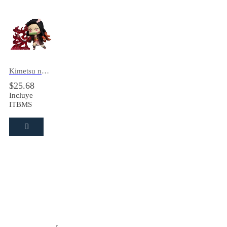
Kimetsu no Yaiba Nezuko Kamado Hold Figure
$
25.68
Incluye
ITBMS