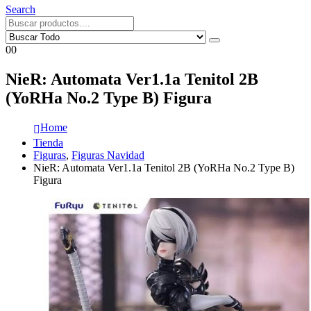
Search
0
0
NieR: Automata Ver1.1a Tenitol 2B
(YoRHa No.2 Type B) Figura
Home
Tienda
Figuras
,
Figuras Navidad
NieR: Automata Ver1.1a Tenitol 2B (YoRHa No.2 Type B)
Figura