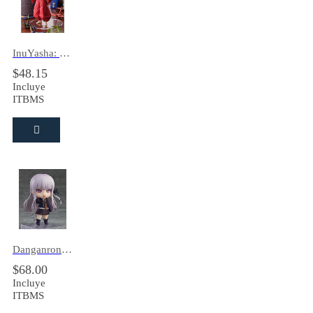
InuYasha: The Final Act Pop Up Parade Inuyasha
$
48.15
Incluye
ITBMS
Danganronpa 1.2 Reload Kyoko Kirigiri Nendoroid
$
68.00
Incluye
ITBMS