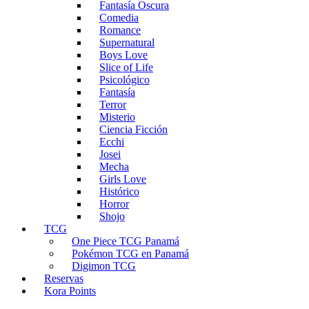
Fantasía Oscura
Comedia
Romance
Supernatural
Boys Love
Slice of Life
Psicológico
Fantasía
Terror
Misterio
Ciencia Ficción
Ecchi
Josei
Mecha
Girls Love
Histórico
Horror
Shojo
TCG
One Piece TCG Panamá
Pokémon TCG en Panamá
Digimon TCG
Reservas
Kora Points