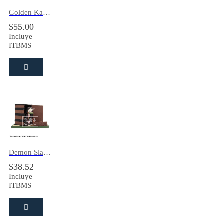
Golden Kamuy Asirpa Pop Up Parade
$
55.00
Incluye
ITBMS
Demon Slayer – Calendario Perpetuo Nezuko
$
38.52
Incluye
ITBMS