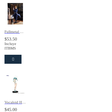
Fullmetal Alchemist: Brotherhood Pop Up Parade Riza Hawkeye
$
53.50
Incluye
ITBMS
Vocaloid Hatsune Miku BiCute Bunnies (Rurudo White Color Ver.) Figura
$
45.00