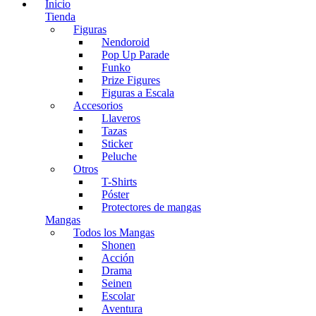
Inicio
Tienda
Figuras
Nendoroid
Pop Up Parade
Funko
Prize Figures
Figuras a Escala
Accesorios
Llaveros
Tazas
Sticker
Peluche
Otros
T-Shirts
Póster
Protectores de mangas
Mangas
Todos los Mangas
Shonen
Acción
Drama
Seinen
Escolar
Aventura