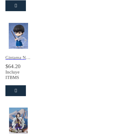
Gintama Nendoroid Shinpachi Shimura
$
64.20
Incluye
ITBMS