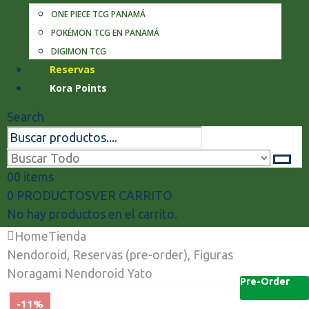
ONE PIECE TCG PANAMÁ
POKÉMON TCG EN PANAMÁ
DIGIMON TCG
Reservas
Kora Points
Search
0
0 items
0 PRODUCTOS
VER CARRITO
No hay productos en el carrito.
Home
Tienda
Nendoroid
,
Reservas (pre-order)
,
Figuras
Noragami Nendoroid Yato
Pre-Order
-11%