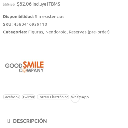
El
El
$
62.06
Incluye ITBMS
$
69.55
precio
precio
Disponibilidad:
Sin existencias
original
actual
SKU:
4580416929110
era:
es:
Categorías:
Figuras
,
Nendoroid
,
Reservas (pre-order)
$69.55.
$62.06.
Facebook
Twitter
Correo Electrónico
WhatsApp
DESCRIPCIÓN