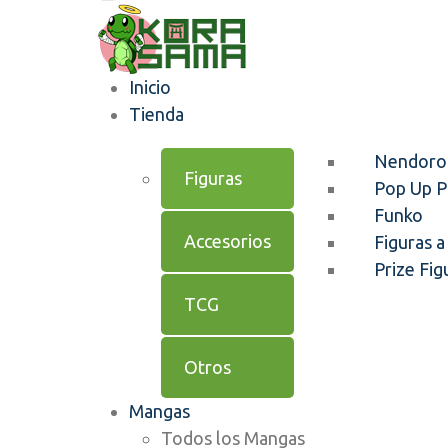
Inicio
Tienda
Nendoro
Figuras
Pop Up P
Funko
Accesorios
Figuras a
Prize Fig
TCG
Otros
Mangas
Todos los Mangas