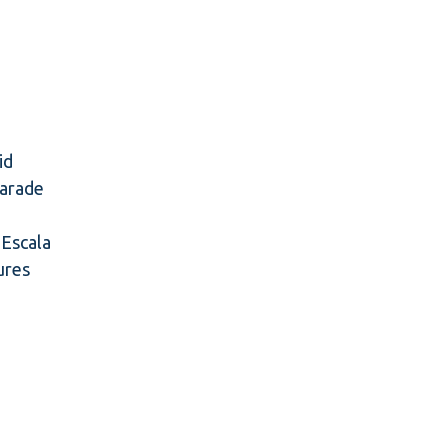
id
arade
 Escala
ures