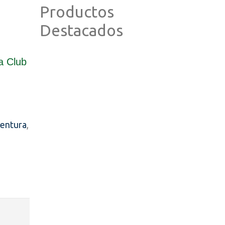
Productos
Destacados
a Club
entura
,