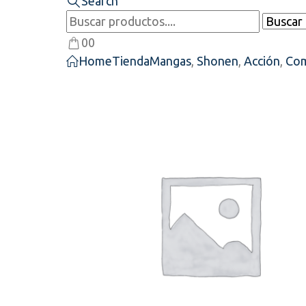
Search
0
0
Home
Tienda
Mangas
,
Shonen
,
Acción
,
Com