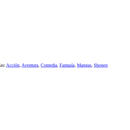
ías:
Acción
,
Aventura
,
Comedia
,
Fantasía
,
Mangas
,
Shonen