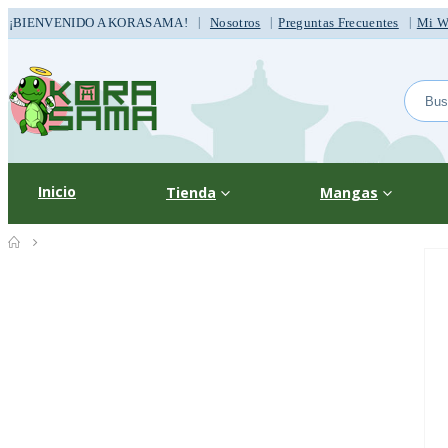
|
¡BIENVENIDO A KORASAMA!
Nosotros
Preguntas Frecuentes
Mi Wi
Inicio
Tienda
Mangas
TIENDA
MANGAS
,
SHONEN
,
ACCIÓN
,
COMEDIA
,
AVENTURA
,
FANTASÍA
ONE PIECE 61 (IVREA) – MANGA