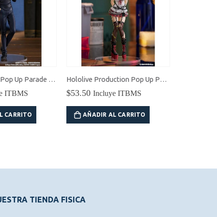
Jujutsu Kaisen Pop Up Parade Satoru Gojo (Hidden Inventory / Premature Death Ver.)
Hololive Production Pop Up Parade Chloe Sakamata
$
53.50
$
75.00
Incluye ITBMS
Incluye ITB
AÑADIR AL CARRITO
AÑADIR AL CARR
ESTRA TIENDA FISICA