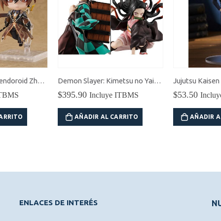
Genshin Impact Nendoroid Zhongli
Demon Slayer: Kimetsu no Yaiba Tanjiro & Nezuko Kamado Precious G.E.M.
$
395.90
$
53.50
Incluye ITBMS
Incluye ITBMS
AÑADIR AL CARRITO
AÑADIR AL CARRITO
ENLACES DE INTERÉS
NU