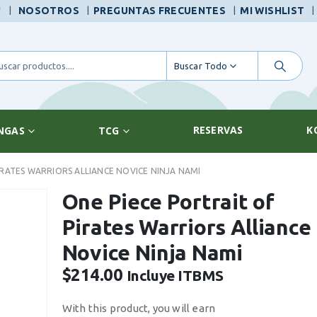
|
!
NOSOTROS
PREGUNTAS FRECUENTES
MI WISHLIST
Buscar Todo
RESERVAS
K
NGAS
TCG
IRATES WARRIORS ALLIANCE NOVICE NINJA NAMI
One Piece Portrait of
Pirates Warriors Alliance
Novice Ninja Nami
$
214.00
Incluye ITBMS
With this product, you will earn