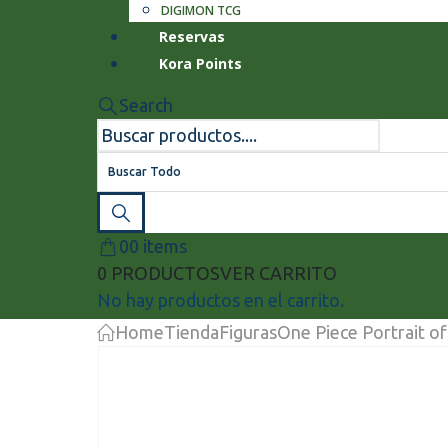
DIGIMON TCG
Reservas
Kora Points
Search
Buscar Todo
0
0 items
0 PRODUCTOS
VER CARRITO
No hay productos en el carrito.
Home
Tienda
Figuras
One Piece Portrait o