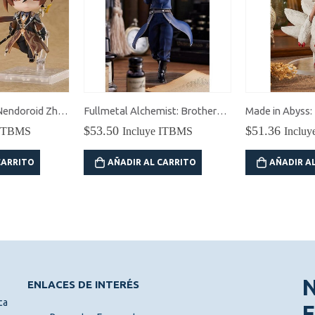
Fullmetal Alchemist: Brotherhood Pop Up Parade Riza Hawkeye
Made in Abyss: The Golden City of the Scorching Sun Pop Up Parade Faputa
$
51.36
$
48.15
 ITBMS
Incluye ITBMS
Inclu
CARRITO
AÑADIR AL CARRITO
AÑADIR A
ENLACES DE INTERÉS