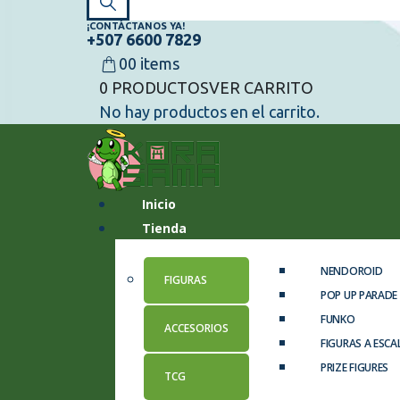
¡CONTÁCTANOS YA!
+507 6600 7829
0
0 items
0 PRODUCTOS
VER CARRITO
No hay productos en el carrito.
Inicio
Tienda
NENDOROID
FIGURAS
POP UP PARADE
FUNKO
ACCESORIOS
FIGURAS A ESCA
PRIZE FIGURES
TCG