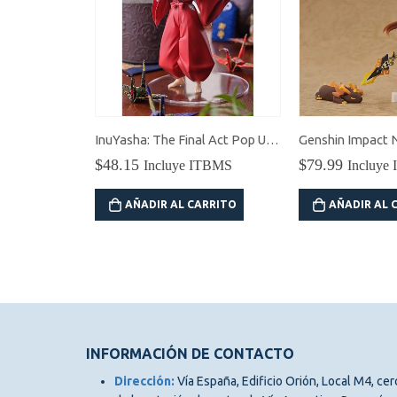
InuYasha: The Final Act Pop Up Parade Inuyasha
Genshin Impact Nendoroid Zhongli
$
79.99
$
53.50
ITBMS
Incluye ITBMS
Incluye
RRITO
AÑADIR AL CARRITO
AÑADIR AL 
INFORMACIÓN DE CONTACTO