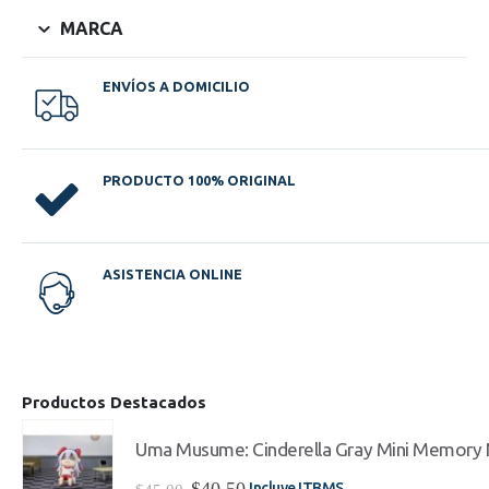
MARCA
ENVÍOS A DOMICILIO
PRODUCTO 100% ORIGINAL
ASISTENCIA ONLINE
Productos Destacados
Uma Musume: Cinderella Gray Mini Memory 
El
El
$
40.50
Incluye ITBMS