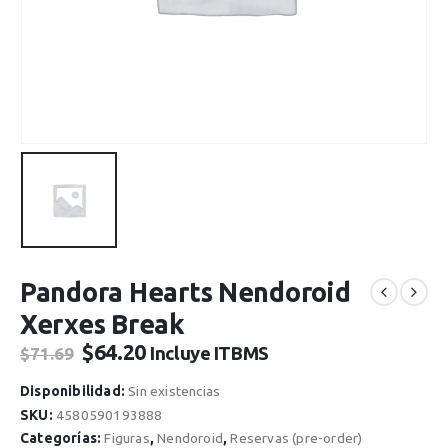
Pandora Hearts Nendoroid
Xerxes Break
El
El
$
64.20
Incluye ITBMS
$
71.69
precio
precio
original
actual
Disponibilidad:
Sin existencias
era:
es:
SKU:
4580590193888
$71.69.
$64.20.
Categorías:
Figuras
,
Nendoroid
,
Reservas (pre-order)