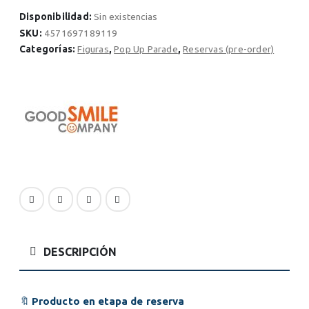
precio
precio
original
actual
Disponibilidad:
Sin existencias
era:
es:
SKU:
4571697189119
$96.30.
$86.67.
Categorías:
Figuras
,
Pop Up Parade
,
Reservas (pre-order)
DESCRIPCIÓN
🔖
Producto en etapa de reserva