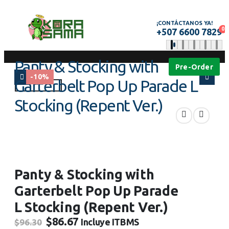
¡CONTÁCTANOS YA!
0
+507 6600 7829
Panty & Stocking with
Pre-Order
-10%
Garterbelt Pop Up Parade L
Stocking (Repent Ver.)
TIENDA
POP UP PARADE
,
RESERVAS (PRE-ORDER)
,
FIGURAS
PANTY & STOCKING WITH GARTERBELT POP UP PARADE L STOCKING
(REPENT VER.)
Panty & Stocking with
Garterbelt Pop Up Parade
L Stocking (Repent Ver.)
El
El
$
86.67
Incluye ITBMS
$
96.30