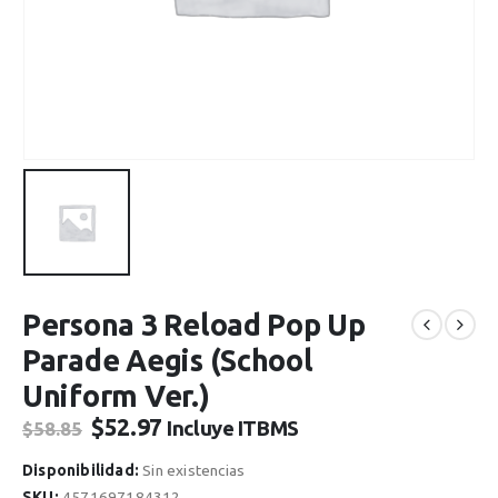
Persona 3 Reload Pop Up
Parade Aegis (School
Uniform Ver.)
El
El
$
52.97
Incluye ITBMS
$
58.85
precio
precio
original
actual
Disponibilidad:
Sin existencias
era:
es:
SKU:
4571697184312