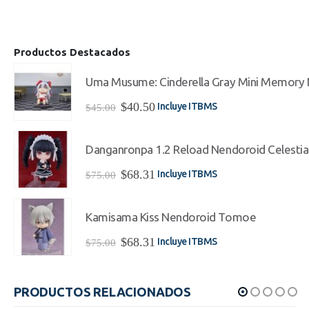
Productos Destacados
Uma Musume: Cinderella Gray Mini Memory 
El
El
$
40.50
Incluye ITBMS
$
45.00
precio
precio
original
actual
era:
es:
Danganronpa 1.2 Reload Nendoroid Celesti
$45.00.
$40.50.
El
El
$
68.31
Incluye ITBMS
$
75.00
precio
precio
original
actual
era:
es:
Kamisama Kiss Nendoroid Tomoe
$75.00.
$68.31.
El
El
$
68.31
Incluye ITBMS
$
75.00
precio
precio
original
actual
era:
es:
PRODUCTOS RELACIONADOS
$75.00.
$68.31.