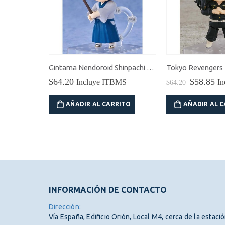
Jujutsu Kaisen Pop Up Parade Satoru Gojo (Hidden Inventory / Premature Death Ver.)
Gintama Nendoroid Shinpachi Shimura
El
El
$
64.20
$
58.85
BMS
Incluye ITBMS
I
$
64.20
precio
pr
original
ac
RITO
AÑADIR AL CARRITO
AÑADIR AL 
era:
es:
$64.20.
$5
INFORMACIÓN DE CONTACTO
Dirección:
Vía España, Edificio Orión, Local M4, cerca de la estaci