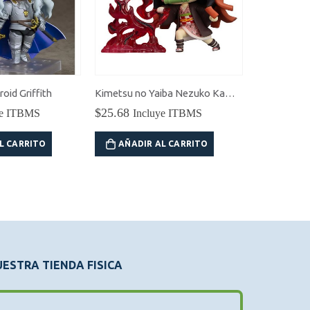
oid Griffith
Kimetsu no Yaiba Nezuko Kamado Hold Figure
$
25.68
$
18.00
ye ITBMS
Incluye ITBMS
In
L CARRITO
AÑADIR AL CARRITO
AÑADI
ESTRA TIENDA FISICA