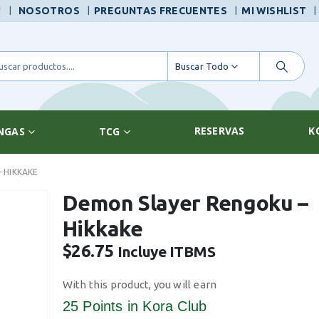
|
!
NOSOTROS
PREGUNTAS FRECUENTES
MI WISHLIST
Buscar Todo
RESERVAS
K
NGAS
TCG
 HIKKAKE
Demon Slayer Rengoku –
Hikkake
$
26.75
Incluye ITBMS
With this product, you will earn
25 Points
in Kora Club