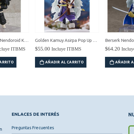
Tokyo Revengers Nendoroid Keisuke Baji
Golden Kamuy Asirpa Pop Up Parade
Berserk Nendor
$
55.00
$
64.20
ncluye ITBMS
Incluye ITBMS
Inclu
ecio
tual
CARRITO
AÑADIR AL CARRITO
AÑADIR A
8.85.
ENLACES DE INTERÉS
NU
Preguntas Frecuentes
ón