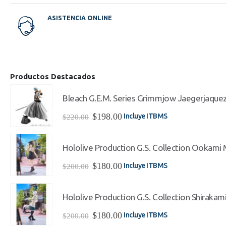
ASISTENCIA ONLINE
Productos Destacados
Bleach G.E.M. Series Grimmjow Jaegerjaque
El
El
$
198.00
Incluye ITBMS
$
220.00
precio
precio
original
actual
era:
es:
Hololive Production G.S. Collection Ookami Mi
$220.00.
$198.00.
El
El
$
180.00
Incluye ITBMS
$
200.00
precio
precio
original
actual
era:
es:
Hololive Production G.S. Collection Shirakami
$200.00.
$180.00.
El
El
$
180.00
Incluye ITBMS
$
200.00
precio
precio