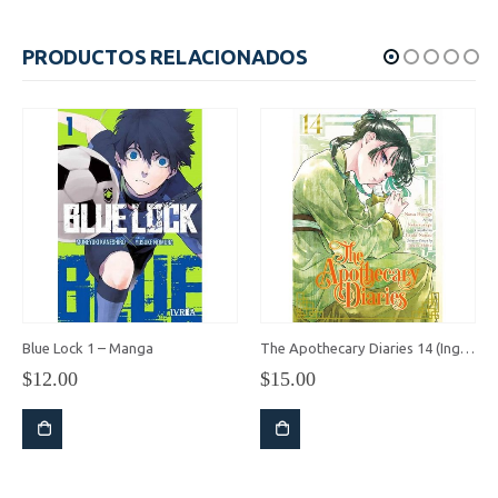
original
actual
era:
es:
PRODUCTOS RELACIONADOS
$200.00.
$180.00.
Blue Lock 1 – Manga
The Apothecary Diaries 14 (Inglés)
$
12.00
$
15.00