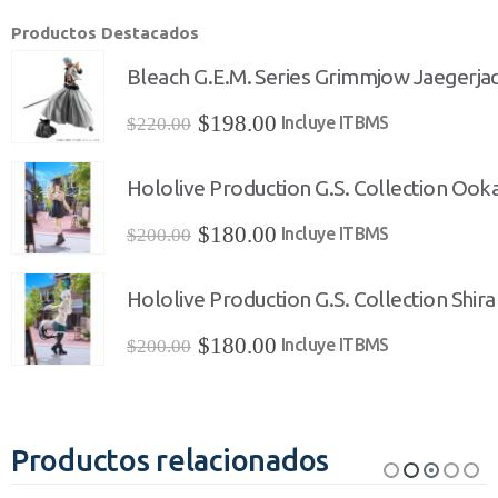
Productos Destacados
Bleach G.E.M. Series Grimmjow Jaegerja
El
El
$
198.00
Incluye ITBMS
$
220.00
precio
precio
original
actual
Hololive Production G.S. Collection Ookam
era:
es:
El
El
$
180.00
Incluye ITBMS
$
200.00
$220.00.
$198.00.
precio
precio
original
actual
Hololive Production G.S. Collection Shira
era:
es:
El
El
$
180.00
Incluye ITBMS
$
200.00
$200.00.
$180.00.
precio
precio
original
actual
era:
es:
Productos relacionados
$200.00.
$180.00.