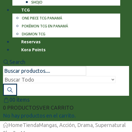
SHOJO
TCG
ONE PIECE TCG PANAMÁ
POKÉMON TCG EN PANAMÁ
DIGIMON TCG
Reservas
Kora Points
Search
0
0 items
0 PRODUCTOS
VER CARRITO
No hay productos en el carrito.
Home
Tienda
Mangas
,
Acción
,
Drama
,
Supernatural