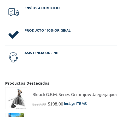
ENVÍOS A DOMICILIO
PRODUCTO 100% ORIGINAL
ASISTENCIA ONLINE
Productos Destacados
Bleach G.E.M. Series Grimmjow Jaegerjaque
El
El
$
198.00
Incluye ITBMS
$
220.00
precio
precio
original
actual