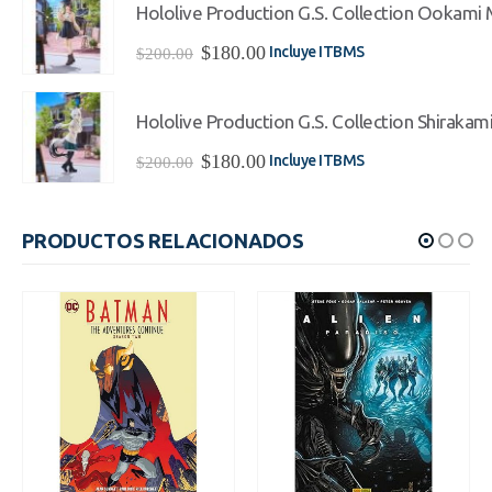
era:
es:
Hololive Production G.S. Collection Ookami Mi
$220.00.
$198.00.
El
El
$
180.00
Incluye ITBMS
$
200.00
precio
precio
original
actual
era:
es:
Hololive Production G.S. Collection Shirakami
$200.00.
$180.00.
El
El
$
180.00
Incluye ITBMS
$
200.00
precio
precio
original
actual
era:
es:
PRODUCTOS RELACIONADOS
$200.00.
$180.00.